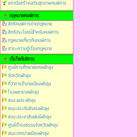
สถาบันสร้างเสริมสุขภาพคนพิการ
กฎหมายคนพิการ
สิทธิคนพิการตามกฏหมาย
สิทธิประโยชน์สำหรับคนพิการ
กฏหมายเกี่ยวกับคนพิการ
สาระความรู้เรื่องกฏหมาย
เว็บไซต์บริการ
ศูนย์การศึกษาพิเศษพัทลุง
จังหวัดพัทลุง
ที่ว่าการอำเภอเมืองพัทลุง
โรงพยาบาลพัทลุง
สนง.พมจ.พัทลุง
สนง.ประกันสังคมพัทลุง
สนง.ประชาสัมพันธ์พัทลุง
ศูนย์ดำรงธรรมจังหวัดพัทลุง
สนง.เทศบาลเมืองพัทลุง