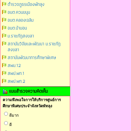
ตำรวจภูธรเมืองพัทลุง
อบต.ควนขนุน
อบต.คลองเฉลิม
อบต.ป่าบอน
ม.ราชภัฎสงขลา
สถาบันวิจัยและพัฒนา ม.ราชภัฎ
สงขลา
สถาบันพัฒนาการศึกษาพิเศษ
สพม.12
สพป.พท.1
สพป.พท.2
แบบสำรวจความคิดเห็น
ความพึงพอใจการให้บริการศูนย์การ
ศึกษาพิเศษประจำจังหวัดพัทลุง
ดีมาก
ดี