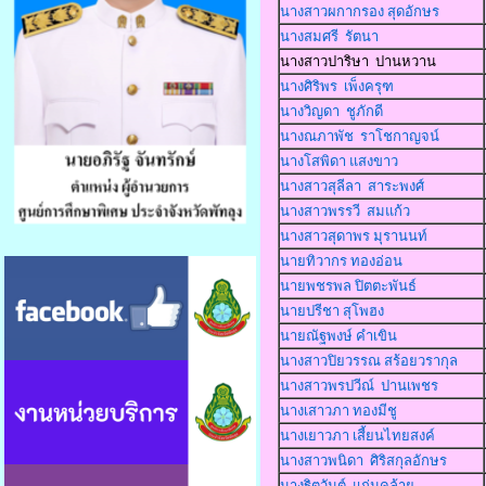
นางสาวผกากรอง สุดอักษร
นางสมศรี รัตนา
นางสาวปาริษา ปานหวาน
นางศิริพร เพ็งครุฑ
นางวิญดา ชูภักดี
นางณภาพัช ราโชกาญจน์
นางโสพิดา แสงขาว
นางสาวสุลีลา สาระพงศ์
นางสาวพรรวี สมแก้ว
นางสาวสุดาพร มุรานนท์
นายทิวากร ทองอ่อน
นายพชรพล ปิตตะพันธ์
นายปรีชา สุโพฮง
นายณัฐพงษ์ คำเขิน
นางสาวปิยวรรณ สร้อยวรากุล
นางสาวพรปวีณ์ ปานเพชร
นางเสาวภา ทองมีชู
นางเยาวภา เสี้ยนไทยสงค์
นางสาวพนิดา ศิริสกุลอักษร
นางฐิตวันต์ แก่นคล้าย