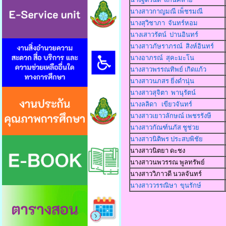
นางสาวกาญมณี เพ็ชรมณี
นางสุวิชาภา จันทร์หอม
นางเสาวรัตน์ ปานอินทร์
นางสาวภัษราภรณ์ สิงห์อินทร์
นางอาภรณ์ สุคะมะโน
นางสาวพรรณทิพย์ เกิดแก้ว
นางสาวนภสร ยิ่งดำนุ่น
นางสาวสุจิตา พานุรัตน์
นางลลิดา เขียวจันทร์
นางสาวเยาวลักษณ์ เพชรรังษี
นางสาวกัณฑ์นภัส ชูช่วย
นางสาวนิติพร ประสบพิชัย
นางสาวนิตยา ดะชง
นางสาวนพวรรณ พูลทรัพย์
นางสาววิภาวดี นวลจันทร์
นางสาววรรณิษา ขุนรักษ์