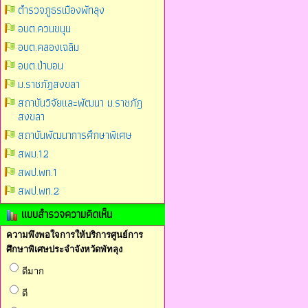
ตำรวจภูธรเมืองพัทลุง
อบต.ควนขนุน
อบต.คลองเฉลิม
อบต.ป่าบอน
ม.ราชภัฎสงขลา
สถาบันวิจัยและพัฒนา ม.ราชภัฎ
สงขลา
สถาบันพัฒนาการศึกษาพิเศษ
สพม.12
สพป.พท.1
สพป.พท.2
แบบสำรวจความคิดเห็น
ความพึงพอใจการให้บริการศูนย์การ
ศึกษาพิเศษประจำจังหวัดพัทลุง
ดีมาก
ดี