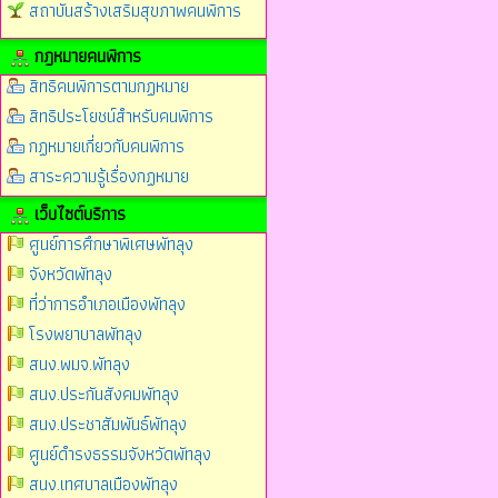
สถาบันสร้างเสริมสุขภาพคนพิการ
กฎหมายคนพิการ
สิทธิคนพิการตามกฏหมาย
สิทธิประโยชน์สำหรับคนพิการ
กฏหมายเกี่ยวกับคนพิการ
สาระความรู้เรื่องกฏหมาย
เว็บไซต์บริการ
ศูนย์การศึกษาพิเศษพัทลุง
จังหวัดพัทลุง
ที่ว่าการอำเภอเมืองพัทลุง
โรงพยาบาลพัทลุง
สนง.พมจ.พัทลุง
สนง.ประกันสังคมพัทลุง
สนง.ประชาสัมพันธ์พัทลุง
ศูนย์ดำรงธรรมจังหวัดพัทลุง
สนง.เทศบาลเมืองพัทลุง